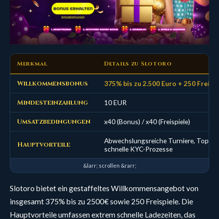
Merkmal
Details zu Slotoro
Willkommensbonus
375% bis zu 2.500 Euro + 250 Freisp
Mindesteinzahlung
10 EUR
Umsatzbedingungen
x40 (Bonus) / x40 (Freispiele)
Abwechslungsreiche Turniere, Top-R
Hauptvorteile
schnelle KYC-Prozesse
Slotoro bietet ein gestaffeltes Willkommensangebot von
insgesamt 375% bis zu 2500€ sowie 250 Freispiele. Die
Hauptvorteile umfassen extrem schnelle Ladezeiten, das