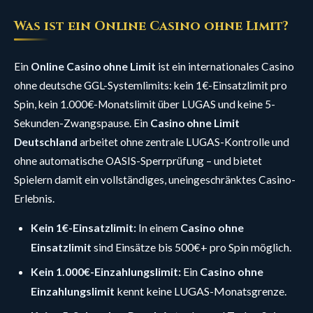
Was ist ein Online Casino ohne Limit?
Ein
Online Casino ohne Limit
ist ein internationales Casino
ohne deutsche GGL-Systemlimits: kein 1€-Einsatzlimit pro
Spin, kein 1.000€-Monatslimit über LUGAS und keine 5-
Sekunden-Zwangspause. Ein
Casino ohne Limit
Deutschland
arbeitet ohne zentrale LUGAS-Kontrolle und
ohne automatische OASIS-Sperrprüfung – und bietet
Spielern damit ein vollständiges, uneingeschränktes Casino-
Erlebnis.
Kein 1€-Einsatzlimit:
In einem
Casino ohne
Einsatzlimit
sind Einsätze bis 500€+ pro Spin möglich.
Kein 1.000€-Einzahlungslimit:
Ein
Casino ohne
Einzahlungslimit
kennt keine LUGAS-Monatsgrenze.