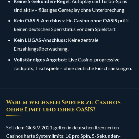
Keine 5-Sekunden-Regel:
Autoplay und Turbo-Spins
sind aktiv – flüssiges Gameplay ohne Unterbrechung.
Kein OASIS-Anschluss:
Ein
Casino ohne OASIS
prüft
keinen deutschen Sperrstatus vor dem Spielstart.
Kein LUGAS-Anschluss:
Keine zentrale
Einzahlungsüberwachung.
Vollständiges Angebot:
Live Casino, progressive
Jackpots, Tischspiele – ohne deutsche Einschränkungen.
Warum wechseln Spieler zu Casinos
ohne Limit und ohne OASIS?
Seit dem GlüStV 2021 gelten in deutschen lizenzierten
Casinos harte Systemlimits:
1€ pro Spin, 5-Sekunden-