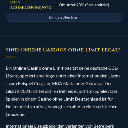
RTP-
Oft unter 93% (Steuereffekt)
Auszahlungsquote
Sind Online Casinos ohne Limit legal?
Ein
Online Casino ohne Limit
besitzt keine deutsche GGL-
Lizenz, operiert aber legal unter einer internationalen Lizenz
– zum Beispiel Curaçao, MGA Malta oder Gibraltar. Der
GlüStV 2021 richtet sich an Betreiber, nicht an Spieler: Das
Spielen in einem
Casino ohne Limit Deutschland
ist für
Nutzer nicht strafbar, bewegt sich aber in einer rechtlichen
Grauzone.
Internationale Lizenzbehörden verlangen von Betreibern