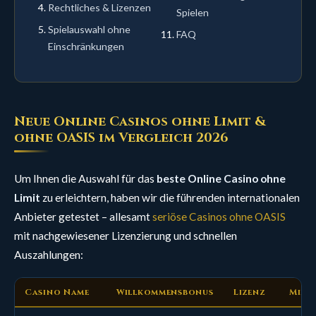
Rechtliches & Lizenzen
Spielen
Spielauswahl ohne
FAQ
Einschränkungen
Neue Online Casinos ohne Limit &
ohne OASIS im Vergleich 2026
Um Ihnen die Auswahl für das
beste Online Casino ohne
Limit
zu erleichtern, haben wir die führenden internationalen
Anbieter getestet – allesamt
seriöse Casinos ohne OASIS
mit nachgewiesener Lizenzierung und schnellen
Auszahlungen:
Casino Name
Willkommensbonus
Lizenz
Min.