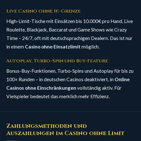
Live Casino ohne 1€-Grenze
High-Limit-Tische mit Einsätzen bis 10.000€ pro Hand, Live
Roulette, Blackjack, Baccarat und Game Shows wie Crazy
Time – 24/7, oft mit deutschsprachigen Dealern. Das ist nur
in einem
Casino ohne Einsatzlimit
möglich.
Autoplay, Turbo-Spin und Buy-Feature
Bonus-Buy-Funktionen, Turbo-Spins und Autoplay für bis zu
100+ Runden – in deutschen Casinos deaktiviert, in
Online
Casinos ohne Einschränkungen
vollständig aktiv. Für
Vielspieler bedeutet das merklich mehr Effizienz.
Zahlungsmethoden und
Auszahlungen im Casino ohne Limit