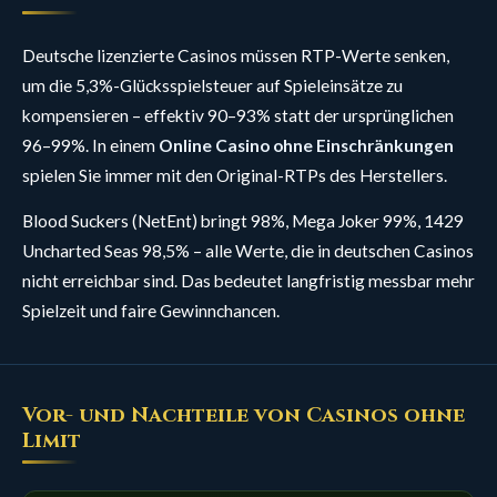
Deutsche lizenzierte Casinos müssen RTP-Werte senken,
um die 5,3%-Glücksspielsteuer auf Spieleinsätze zu
kompensieren – effektiv 90–93% statt der ursprünglichen
96–99%. In einem
Online Casino ohne Einschränkungen
spielen Sie immer mit den Original-RTPs des Herstellers.
Blood Suckers (NetEnt) bringt 98%, Mega Joker 99%, 1429
Uncharted Seas 98,5% – alle Werte, die in deutschen Casinos
nicht erreichbar sind. Das bedeutet langfristig messbar mehr
Spielzeit und faire Gewinnchancen.
Vor- und Nachteile von Casinos ohne
Limit