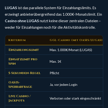
LUGAS
ist das parallele System für Einzahlungslimits. Es
erzwingt anbieterübergreifend das 1.000€-Monatslimit. Ein
Casino ohne LUGAS
nutzt keine dieser zentralen Dateien –
weder für Einzahlungen noch für die Aktivitätskontrolle.
Kriterium
GGL-Casino (mit OASIS/LUGAS)
Einzahlungslimit
Max. 1.000€/Monat (LUGAS)
Einsatzlimit pro
Max. 1€
Spin
5-Sekunden-Regel
Pflicht
OASIS-
Ja, vor jedem Login
Sperrabfrage
Live Casino /
Verboten oder stark eingeschränkt
Jackpots