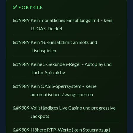
✅ Vorteile
Kein monatliches Einzahlungslimit – kein
LUGAS-Deckel
Kein 1€-Einsatzlimit an Slots und
Tischspielen
Keine 5-Sekunden-Regel – Autoplay und
Turbo-Spin aktiv
Kein OASIS-Sperrsystem – keine
automatischen Zwangssperren
Vollständiges Live Casino und progressive
Jackpots
Höhere RTP-Werte (kein Steuerabzug)