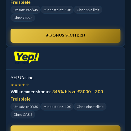
Freispiele
Umsatz: x45/x45
Mindesteinz.: 10 €
Ohne spin limit
Ohne OASIS
BONUS SICHERN
YEP Casino
★★★★☆
Willkommensbonus:
345% bis zu €3000 + 300
Freispiele
Umsatz: x40/x30
Mindesteinz.: 10 €
Ohne einsatzlimit
Ohne OASIS