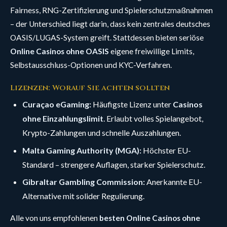
Fairness, RNG-Zertifizierung und Spielerschutzmaßnahmen
– der Unterschied liegt darin, dass kein zentrales deutsches
OASIS/LUGAS-System greift. Stattdessen bieten seriöse
Online Casinos ohne OASIS
eigene freiwillige Limits,
Selbstausschluss-Optionen und KYC-Verfahren.
Lizenzen: Worauf Sie achten sollten
Curaçao eGaming:
Häufigste Lizenz unter
Casinos
ohne Einzahlungslimit
. Erlaubt volles Spielangebot,
Krypto-Zahlungen und schnelle Auszahlungen.
Malta Gaming Authority (MGA):
Höchster EU-
Standard – strengere Auflagen, starker Spielerschutz.
Gibraltar Gambling Commission:
Anerkannte EU-
Alternative mit solider Regulierung.
Alle von uns empfohlenen
besten Online Casinos ohne