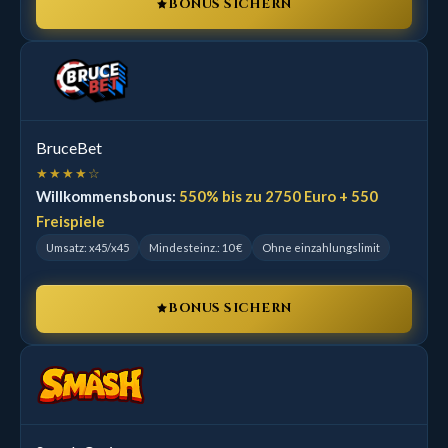
BONUS SICHERN
BruceBet
★★★★☆
Willkommensbonus:
550% bis zu 2750 Euro + 550
Freispiele
Umsatz: x45/x45
Mindesteinz.: 10 €
Ohne einzahlungslimit
BONUS SICHERN